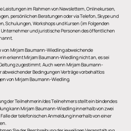
alle Leistungen im Rahmen von Newslettern, Onlinekursen,
gen, persönlichen Beratungen oder via Telefon, Skype und
en, Schulungen, Workshops und Kursen (im Folgenden
 Unternehmer und juristische Personen des öffentlichen
nannt.
en von Mirjam Baumann-Wiedling abweichende
in erkennt Mirjam Baumann-Wiedling nicht an, es sei
rer Geltung zugestimmt. Auch wenn Mirjam Baumann-
r abweichender Bedingungen Verträge vorbehaltlos
ngen von Mirjam Baumann-Wiedling.
dung der Teilnehmerin/des Teilnehmers stellt ein bindendes
eldung kann Mirjam Baumann-Wiedling innerhalb von zwei
alle der telefonischen Anmeldung innerhalb von einer
en.
ehmen Sie der Beschreibung der jeweiligen Veranstaltung.