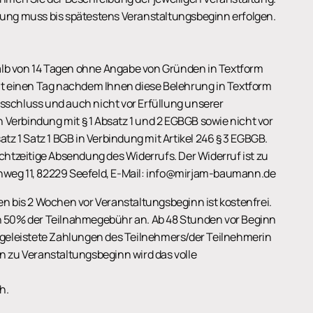
lung muss bis spätestens Veranstaltungsbeginn erfolgen.
halb von 14 Tagen ohne Angabe von Gründen in Textform
ginnt einen Tag nachdem Ihnen diese Belehrung in Textform
agsschluss und auch nicht vor Erfüllung unserer
n Verbindung mit § 1 Absatz 1 und 2 EGBGB sowie nicht vor
tz 1 Satz 1 BGB in Verbindung mit Artikel 246 § 3 EGBGB.
chtzeitige Absendung des Widerrufs. Der Widerruf ist zu
weg 11, 82229 Seefeld, E-Mail: info@mirjam-baumann.de
n bis 2 Wochen vor Veranstaltungsbeginn ist kostenfrei.
n 50% der Teilnahmegebühr an. Ab 48 Stunden vor Beginn
 geleistete Zahlungen des Teilnehmers/der Teilnehmerin
n zu Veranstaltungsbeginn wird das volle
h.