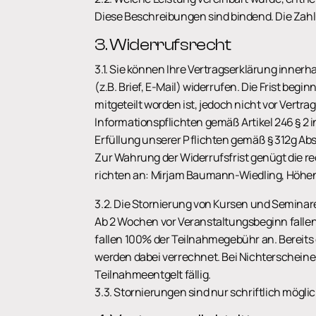
Diese Beschreibungen sind bindend. Die Zah
3. Widerrufsrecht
3.1. Sie können Ihre Vertragserklärung inner
(z.B. Brief, E-Mail) widerrufen. Die Frist be
mitgeteilt worden ist, jedoch nicht vor Vertr
Informationspflichten gemäß Artikel 246 § 2 i
Erfüllung unserer Pflichten gemäß § 312g Absa
Zur Wahrung der Widerrufsfrist genügt die re
richten an: Mirjam Baumann-Wiedling, Höhen
3.2. Die Stornierung von Kursen und Seminare
Ab 2 Wochen vor Veranstaltungsbeginn falle
fallen 100% der Teilnahmegebühr an. Bereits
werden dabei verrechnet. Bei Nichterscheine
Teilnahmeentgelt fällig.
3.3. Stornierungen sind nur schriftlich möglic