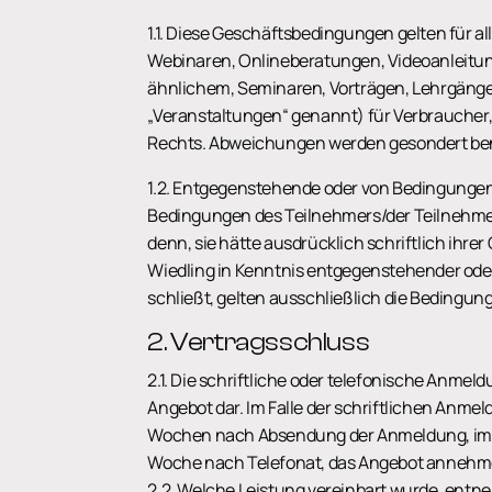
1.1. Diese Geschäftsbedingungen gelten für 
Webinaren, Onlineberatungen, Videoanleitun
ähnlichem, Seminaren, Vorträgen, Lehrgäng
„Veranstaltungen“ genannt) für Verbraucher,
Rechts. Abweichungen werden gesondert be
1.2. Entgegenstehende oder von Bedingung
Bedingungen des Teilnehmers/der Teilnehmer
denn, sie hätte ausdrücklich schriftlich ih
Wiedling in Kenntnis entgegenstehender ode
schließt, gelten ausschließlich die Bedingu
2. Vertragsschluss
2.1. Die schriftliche oder telefonische Anmel
Angebot dar. Im Falle der schriftlichen Anm
Wochen nach Absendung der Anmeldung, im F
Woche nach Telefonat, das Angebot annehm
2.2. Welche Leistung vereinbart wurde, entn