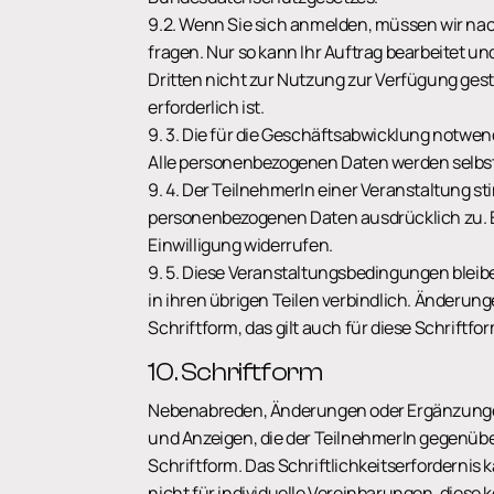
9.2. Wenn Sie sich anmelden, müssen wir nac
fragen. Nur so kann Ihr Auftrag bearbeitet u
Dritten nicht zur Nutzung zur Verfügung geste
erforderlich ist.
9. 3. Die für die Geschäftsabwicklung notwe
Alle personenbezogenen Daten werden selbstv
9. 4. Der TeilnehmerIn einer Veranstaltung 
personenbezogenen Daten ausdrücklich zu. Er 
Einwilligung widerrufen.
9. 5. Diese Veranstaltungsbedingungen bleib
in ihren übrigen Teilen verbindlich. Änderu
Schriftform, das gilt auch für diese Schriftfo
10. Schriftform
Nebenabreden, Änderungen oder Ergänzungen
und Anzeigen, die der TeilnehmerIn gegenüb
Schriftform. Das Schriftlichkeitserfordernis
nicht für individuelle Vereinbarungen, diese