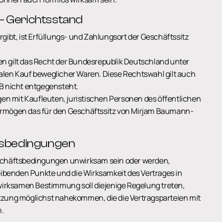
 – Gerichtsstand
gibt, ist Erfüllungs- und Zahlungsort der Geschäftssitz
n gilt das Recht der Bundesrepublik Deutschland unter
alen Kauf beweglicher Waren. Diese Rechtswahl gilt auch
GB nicht entgegensteht.
ägen mit Kaufleuten, juristischen Personen des öffentlichen
ermögen das für den Geschäftssitz von Mirjam Baumann-
ftsbedingungen
eschäftsbedingungen unwirksam sein oder werden,
leibenden Punkte und die Wirksamkeit des Vertrages in
nwirksamen Bestimmung soll diejenige Regelung treten,
tzung möglichst nahekommen, die die Vertragsparteien mit
.