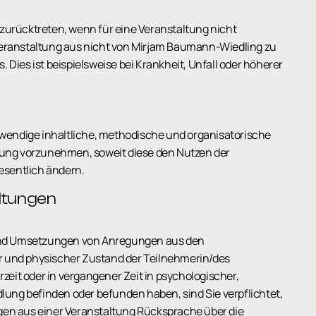
urücktreten, wenn für eine Veranstaltung nicht
eranstaltung aus nicht von Mirjam Baumann-Wiedling zu
ies ist beispielsweise bei Krankheit, Unfall oder höherer
wendige inhaltliche, methodische und organisatorische
ung vorzunehmen, soweit diese den Nutzen der
esentlich ändern.
altungen
und Umsetzungen von Anregungen aus den
er und physischer Zustand der Teilnehmerin/des
zeit oder in vergangener Zeit in psychologischer,
lung befinden oder befunden haben, sind Sie verpflichtet,
en aus einer Veranstaltung Rücksprache über die