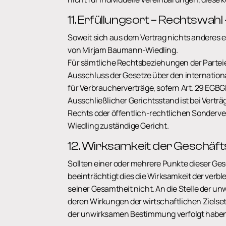
11. Erfüllungsort – Rechtswahl
Soweit sich aus dem Vertrag nichts anderes er
von Mirjam Baumann-Wiedling.
Für sämtliche Rechtsbeziehungen der Parteie
Ausschluss der Gesetze über den internation
für Verbraucherverträge, sofern Art. 29 EGB
Ausschließlicher Gerichtsstand ist bei Vertr
Rechts oder öffentlich-rechtlichen Sonderv
Wiedling zuständige Gericht.
12. Wirksamkeit der Geschä
Sollten einer oder mehrere Punkte dieser G
beeinträchtigt dies die Wirksamkeit der verb
seiner Gesamtheit nicht. An die Stelle der u
deren Wirkungen der wirtschaftlichen Zielse
der unwirksamen Bestimmung verfolgt haben