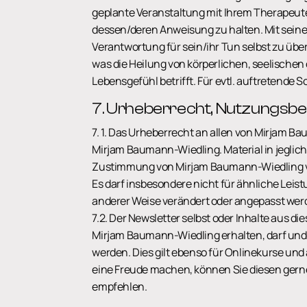
geplante Veranstaltung mit Ihrem Therapeute
dessen/deren Anweisung zu halten. Mit seiner
Verantwortung für sein/ihr Tun selbst zu üb
was die Heilung von körperlichen, seelischen
Lebensgefühl betrifft. Für evtl. auftretende
7. Urheberrecht, Nutzungsb
7. 1. Das Urheberrecht an allen von Mirjam B
Mirjam Baumann-Wiedling. Material in jegliche
Zustimmung von Mirjam Baumann-Wiedling verb
Es darf insbesondere nicht für ähnliche Leis
anderer Weise verändert oder angepasst wer
7.2. Der Newsletter selbst oder Inhalte aus d
Mirjam Baumann-Wiedling erhalten, darf und d
werden. Dies gilt ebenso für Onlinekurse un
eine Freude machen, können Sie diesen ger
empfehlen.