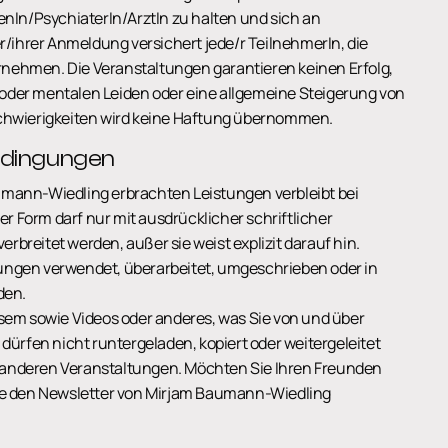
nIn/PsychiaterIn/ArztIn zu halten und sich an
/ihrer Anmeldung versichert jede/r TeilnehmerIn, die
ernehmen. Die Veranstaltungen garantieren keinen Erfolg,
 oder mentalen Leiden oder eine allgemeine Steigerung von
 Schwierigkeiten wird keine Haftung übernommen.
edingungen
aumann-Wiedling erbrachten Leistungen verbleibt bei
r Form darf nur mit ausdrücklicher schriftlicher
reitet werden, außer sie weist explizit darauf hin.
tungen verwendet, überarbeitet, umgeschrieben oder in
den.
iesem sowie Videos oder anderes, was Sie von und über
ürfen nicht runtergeladen, kopiert oder weitergeleitet
d anderen Veranstaltungen. Möchten Sie Ihren Freunden
ne den Newsletter von Mirjam Baumann-Wiedling