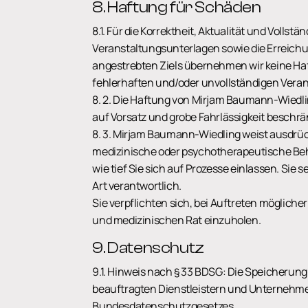
8. Haftung für Schäden
8.1. Für die Korrektheit, Aktualität und Vollst
Veranstaltungsunterlagen sowie die Erreichu
angestrebten Ziels übernehmen wir keine Ha
fehlerhaften und/oder unvollständigen Veran
8. 2. Die Haftung von Mirjam Baumann-Wiedling
auf Vorsatz und grobe Fahrlässigkeit beschrä
8. 3. Mirjam Baumann-Wiedling weist ausdrück
medizinische oder psychotherapeutische Be
wie tief Sie sich auf Prozesse einlassen. Sie
Art verantwortlich.
Sie verpflichten sich, bei Auftreten möglich
und medizinischen Rat einzuholen.
9. Datenschutz
9.1. Hinweis nach § 33 BDSG: Die Speicherun
beauftragten Dienstleistern und Unternehme
Bundesdatenschutzgesetzes.