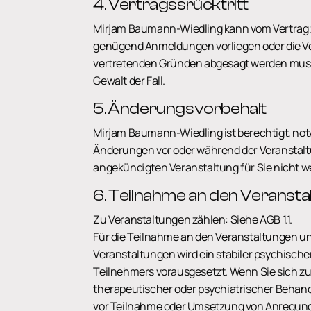
4. Vertragssrücktritt
Mirjam Baumann-Wiedling kann vom Vertrag z
genügend Anmeldungen vorliegen oder die V
vertretenden Gründen abgesagt werden muss. D
Gewalt der Fall.
5. Änderungsvorbehalt
Mirjam Baumann-Wiedling ist berechtigt, not
Änderungen vor oder während der Veranstalt
angekündigten Veranstaltung für Sie nicht w
6. Teilnahme an den Veranst
Zu Veranstaltungen zählen: Siehe AGB 1.1.
Für die Teilnahme an den Veranstaltungen 
Veranstaltungen wird ein stabiler psychisch
Teilnehmers vorausgesetzt. Wenn Sie sich zur
therapeutischer oder psychiatrischer Behand
vor Teilnahme oder Umsetzung von Anregung