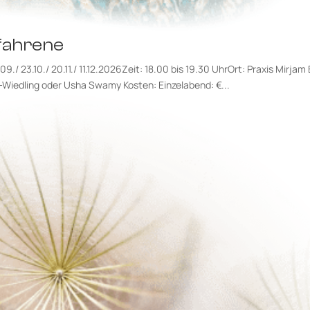
fahrene
/ 23.10./ 20.11./ 11.12.2026Zeit: 18.00 bis 19.30 UhrOrt: Praxis Mirja
iedling oder Usha Swamy Kosten: Einzelabend: €...