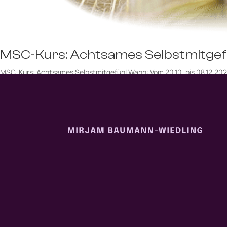
MSC-Kurs: Achtsames Selbstmitgef
MSC-Kurs: Achtsames Selbstmitgefühl Wann: Vom 20.10. bis 08.12.2026Diens
01.12./08.12.2026Halbtages-Retreat: SA 22.11.2026 (10 – 14 Uhr)Ort: P