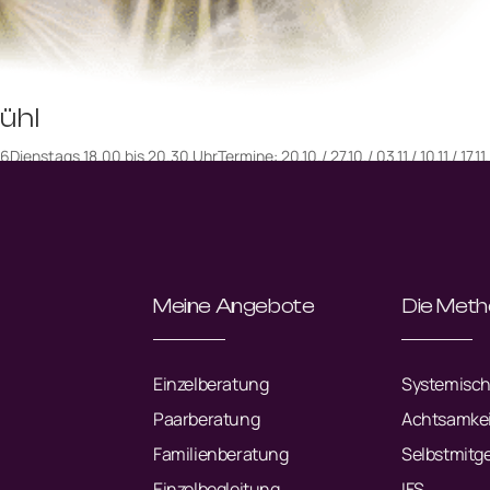
ühl
tags 18.00 bis 20.30 UhrTermine: 20.10./ 27.10./ 03.11./ 10.11./ 17.11./ 
raxis Mirjam Baumann-Wiedling,...
Meine Angebote
Die Met
Einzelberatung
Systemisch
Paarberatung
Achtsamkei
Familienberatung
Selbstmitg
Einzelbegleitung
IFS